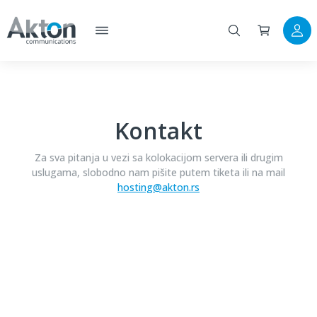
Kontakt
Za sva pitanja u vezi sa kolokacijom servera ili drugim
uslugama, slobodno nam pišite putem tiketa ili na mail
hosting@akton.rs