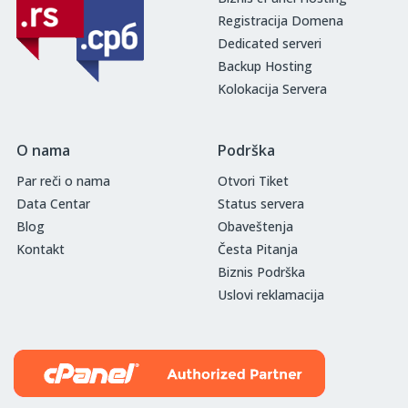
Registracija Domena
Dedicated serveri
Backup Hosting
Kolokacija Servera
O nama
Podrška
Par reči o nama
Otvori Tiket
Data Centar
Status servera
Blog
Obaveštenja
Kontakt
Česta Pitanja
Biznis Podrška
Uslovi reklamacija