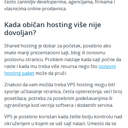
često zanimljiv developerima, agencijama, firmama i
vlasnicima online prodavnica.
Kada običan hosting više nije
dovoljan?
Shared hosting je dobar za početak, posebno ako
imate manji prezentacioni sajt, blog ili osnovnu
poslovnu stranicu. Problem nastaje kada sajt počne da
raste i kada mu treba više resursa nego što
osnovni
hosting paket
može da pruži.
Znakovi da vam možda treba VPS hosting mogu biti
sporije učitavanje stranica, česta opterećenja, veći broj
posetilaca, potreba za posebnim podešavanjima ili
ograničenja kod verzija softvera i dodatnih servisa.
VPS je posebno koristan kada želite bolju kontrolu nad
okruženjem u kojem se vaš sajt nalazi. Umesto da se