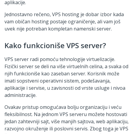
aplikacije.
Jednostavno rečeno, VPS hosting je dobar izbor kada
vam običan hosting postaje ograničenje, ali vam još
uvek nije potreban kompletan namenski server.
Kako funkcioniše VPS server?
VPS server radi pomoću tehnologije virtuelizacije.
Fizički server se deli na više virtuelnih celina, a svaka od
njih funkcioniše kao zaseban server. Korisnik može
imati sopstveni operativni sistem, podešavanja,
aplikacije i servise, u zavisnosti od vrste usluge i nivoa
administracije.
Ovakav pristup omogućava bolju organizaciju i veću
fleksibilnost. Na jednom VPS serveru možete hostovati
jedan zahtevniji sajt, više manjih sajtova, web aplikaciju,
razvojno okruženje ili poslovni servis. Zbog toga je VPS