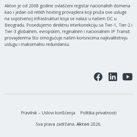
Akton je od 2008 godine ovlašćeni registar nacionalnih domena
kao i jedan od retkih hosting provajdera koji pruža ove usluge
na sopstvenoj infrastrukturi koja se nalazi u našem DC u
Beogradu. Posedujemo direktnu interkonekciju sa Tier-1, Tier-2 i
Tier-3 globalnim, evropskim, reginalnim i nacionalnim IP Transit
provajderima što omogućuje našim korisnicima najkvalitetniju
uslugu i maksimalnu redundansu.
Pravilnik – Uslovi korišćenja
Politika privatnosti
Sva prava zadržana.
Akton
2026.