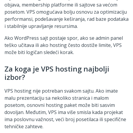
objava, membership platforme ili sajtove sa većom
posetom. VPS omogućava bolju osnovu za optimizaciju
performansi, podešavanje keširanja, rad baze podataka
i stabilnije upravljanje resursima.
Ako WordPress sajt postaje spor, ako se admin panel
teško učitava ili ako hosting često dostiže limite, VPS
može biti logičan sledeći korak.
Za koga je VPS hosting najbolji
izbor?
VPS hosting nije potreban svakom sajtu. Ako imate
malu prezentaciju sa nekoliko stranica i malom
posetom, osnovni hosting paket može biti sasvim
dovoljan. Međutim, VPS ima više smisla kada projekat
ima poslovnu važnost, veći broj posetilaca ili specifične
tehničke zahteve.