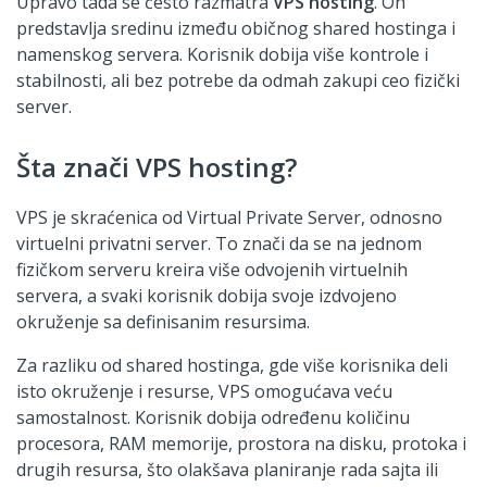
Upravo tada se često razmatra
VPS hosting
. On
predstavlja sredinu između običnog shared hostinga i
namenskog servera. Korisnik dobija više kontrole i
stabilnosti, ali bez potrebe da odmah zakupi ceo fizički
server.
Šta znači VPS hosting?
VPS je skraćenica od Virtual Private Server, odnosno
virtuelni privatni server. To znači da se na jednom
fizičkom serveru kreira više odvojenih virtuelnih
servera, a svaki korisnik dobija svoje izdvojeno
okruženje sa definisanim resursima.
Za razliku od shared hostinga, gde više korisnika deli
isto okruženje i resurse, VPS omogućava veću
samostalnost. Korisnik dobija određenu količinu
procesora, RAM memorije, prostora na disku, protoka i
drugih resursa, što olakšava planiranje rada sajta ili