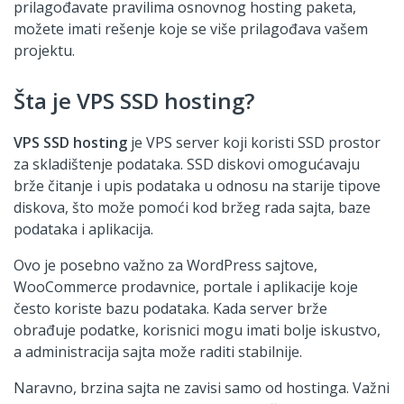
prilagođavate pravilima osnovnog hosting paketa,
možete imati rešenje koje se više prilagođava vašem
projektu.
Šta je VPS SSD hosting?
VPS SSD hosting
je VPS server koji koristi SSD prostor
za skladištenje podataka. SSD diskovi omogućavaju
brže čitanje i upis podataka u odnosu na starije tipove
diskova, što može pomoći kod bržeg rada sajta, baze
podataka i aplikacija.
Ovo je posebno važno za WordPress sajtove,
WooCommerce prodavnice, portale i aplikacije koje
često koriste bazu podataka. Kada server brže
obrađuje podatke, korisnici mogu imati bolje iskustvo,
a administracija sajta može raditi stabilnije.
Naravno, brzina sajta ne zavisi samo od hostinga. Važni