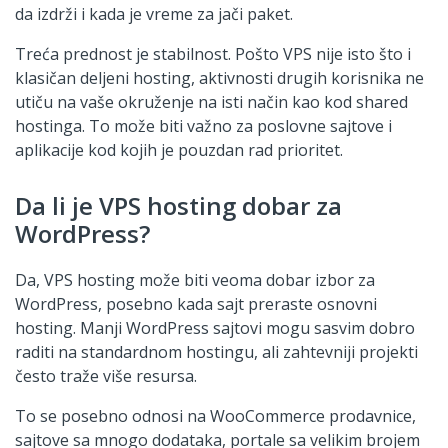
da izdrži i kada je vreme za jači paket.
Treća prednost je stabilnost. Pošto VPS nije isto što i
klasičan deljeni hosting, aktivnosti drugih korisnika ne
utiču na vaše okruženje na isti način kao kod shared
hostinga. To može biti važno za poslovne sajtove i
aplikacije kod kojih je pouzdan rad prioritet.
Da li je VPS hosting dobar za
WordPress?
Da, VPS hosting može biti veoma dobar izbor za
WordPress, posebno kada sajt preraste osnovni
hosting. Manji WordPress sajtovi mogu sasvim dobro
raditi na standardnom hostingu, ali zahtevniji projekti
često traže više resursa.
To se posebno odnosi na WooCommerce prodavnice,
sajtove sa mnogo dodataka, portale sa velikim brojem