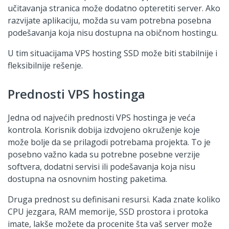
učitavanja stranica može dodatno opteretiti server. Ako
razvijate aplikaciju, možda su vam potrebna posebna
podešavanja koja nisu dostupna na običnom hostingu.
U tim situacijama VPS hosting SSD može biti stabilnije i
fleksibilnije rešenje.
Prednosti VPS hostinga
Jedna od najvećih prednosti VPS hostinga je veća
kontrola. Korisnik dobija izdvojeno okruženje koje
može bolje da se prilagodi potrebama projekta. To je
posebno važno kada su potrebne posebne verzije
softvera, dodatni servisi ili podešavanja koja nisu
dostupna na osnovnim hosting paketima.
Druga prednost su definisani resursi. Kada znate koliko
CPU jezgara, RAM memorije, SSD prostora i protoka
imate, lakše možete da procenite šta vaš server može