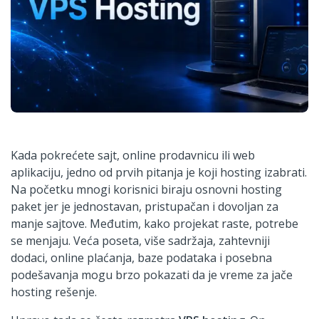
Kada pokrećete sajt, online prodavnicu ili web
aplikaciju, jedno od prvih pitanja je koji hosting izabrati.
Na početku mnogi korisnici biraju osnovni hosting
paket jer je jednostavan, pristupačan i dovoljan za
manje sajtove. Međutim, kako projekat raste, potrebe
se menjaju. Veća poseta, više sadržaja, zahtevniji
dodaci, online plaćanja, baze podataka i posebna
podešavanja mogu brzo pokazati da je vreme za jače
hosting rešenje.