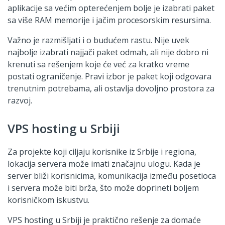
aplikacije sa većim opterećenjem bolje je izabrati paket
sa više RAM memorije i jačim procesorskim resursima.
Važno je razmišljati i o budućem rastu. Nije uvek
najbolje izabrati najjači paket odmah, ali nije dobro ni
krenuti sa rešenjem koje će već za kratko vreme
postati ograničenje. Pravi izbor je paket koji odgovara
trenutnim potrebama, ali ostavlja dovoljno prostora za
razvoj.
VPS hosting u Srbiji
Za projekte koji ciljaju korisnike iz Srbije i regiona,
lokacija servera može imati značajnu ulogu. Kada je
server bliži korisnicima, komunikacija između posetioca
i servera može biti brža, što može doprineti boljem
korisničkom iskustvu.
VPS hosting u Srbiji je praktično rešenje za domaće