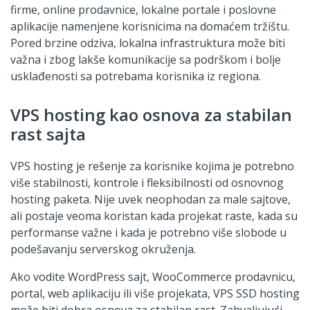
firme, online prodavnice, lokalne portale i poslovne
aplikacije namenjene korisnicima na domaćem tržištu.
Pored brzine odziva, lokalna infrastruktura može biti
važna i zbog lakše komunikacije sa podrškom i bolje
usklađenosti sa potrebama korisnika iz regiona.
VPS hosting kao osnova za stabilan
rast sajta
VPS hosting je rešenje za korisnike kojima je potrebno
više stabilnosti, kontrole i fleksibilnosti od osnovnog
hosting paketa. Nije uvek neophodan za male sajtove,
ali postaje veoma koristan kada projekat raste, kada su
performanse važne i kada je potrebno više slobode u
podešavanju serverskog okruženja.
Ako vodite WordPress sajt, WooCommerce prodavnicu,
portal, web aplikaciju ili više projekata, VPS SSD hosting
može biti dobra osnova za stabilan rast. Zahvaljujući