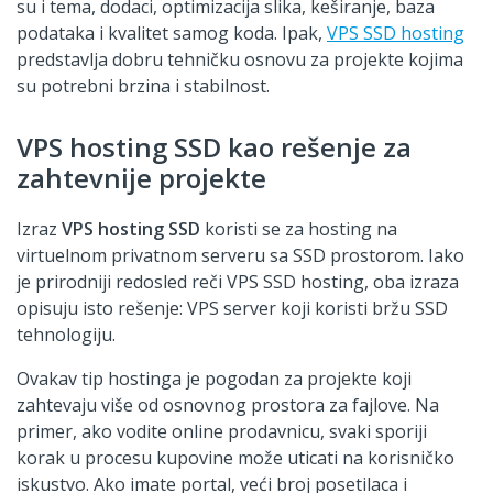
su i tema, dodaci, optimizacija slika, keširanje, baza
podataka i kvalitet samog koda. Ipak,
VPS SSD hosting
predstavlja dobru tehničku osnovu za projekte kojima
su potrebni brzina i stabilnost.
VPS hosting SSD kao rešenje za
zahtevnije projekte
Izraz
VPS hosting SSD
koristi se za hosting na
virtuelnom privatnom serveru sa SSD prostorom. Iako
je prirodniji redosled reči VPS SSD hosting, oba izraza
opisuju isto rešenje: VPS server koji koristi bržu SSD
tehnologiju.
Ovakav tip hostinga je pogodan za projekte koji
zahtevaju više od osnovnog prostora za fajlove. Na
primer, ako vodite online prodavnicu, svaki sporiji
korak u procesu kupovine može uticati na korisničko
iskustvo. Ako imate portal, veći broj posetilaca i