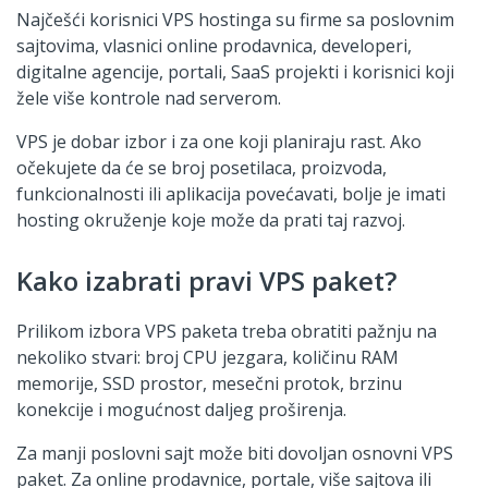
Najčešći korisnici VPS hostinga su firme sa poslovnim
sajtovima, vlasnici online prodavnica, developeri,
digitalne agencije, portali, SaaS projekti i korisnici koji
žele više kontrole nad serverom.
VPS je dobar izbor i za one koji planiraju rast. Ako
očekujete da će se broj posetilaca, proizvoda,
funkcionalnosti ili aplikacija povećavati, bolje je imati
hosting okruženje koje može da prati taj razvoj.
Kako izabrati pravi VPS paket?
Prilikom izbora VPS paketa treba obratiti pažnju na
nekoliko stvari: broj CPU jezgara, količinu RAM
memorije, SSD prostor, mesečni protok, brzinu
konekcije i mogućnost daljeg proširenja.
Za manji poslovni sajt može biti dovoljan osnovni VPS
paket. Za online prodavnice, portale, više sajtova ili