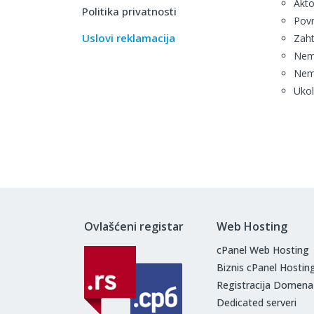
Akto
Politika privatnosti
Povr
Uslovi reklamacija
Zaht
Nema
Nema
Ukol
Ovlašćeni registar
Web Hosting
cPanel Web Hosting
Biznis cPanel Hostin
Registracija Domena
Dedicated serveri