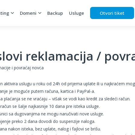
ting
Domeni
Backup
Usluge
Otvori tiket
lovi reklamacija / povr
acije i povraćaj novca
n aktivira uslugu u roku od 24h od prijema uplate ili u najkraćem mo
anje je moguće putem računa, kartica i PayPal-a.
a plaćanja se ne vraćaju – višak se vodi kao kredit za sledeći račun.
račun se šalje najkasnije 10 dana pre isteka usluge.
snici sa dugovanjima ne mogu naručivati nove usluge.
jenje preko 2 dana dovodi do suspenzije naloga.
ana nakon isteka, bez uplate, nalog i fajlovi se brišu.