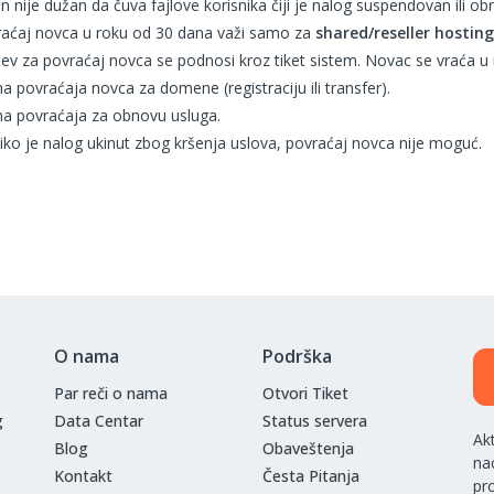
n nije dužan da čuva fajlove korisnika čiji je nalog suspendovan ili ob
aćaj novca u roku od 30 dana važi samo za
shared/reseller hosting
ev za povraćaj novca se podnosi kroz tiket sistem. Novac se vraća u
 povraćaja novca za domene (registraciju ili transfer).
 povraćaja za obnovu usluga.
iko je nalog ukinut zbog kršenja uslova, povraćaj novca nije moguć.
O nama
Podrška
Par reči o nama
Otvori Tiket
g
Data Centar
Status servera
Ak
Blog
Obaveštenja
na
Kontakt
Česta Pitanja
pr