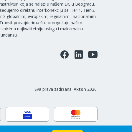
frastrukturi koja se nalazi u našem DC u Beogradu.
sedujemo direktnu interkonekciju sa Tier-1, Tier-2 i
er-3 globalnim, evropskim, reginalnim i nacionalnim
 Transit provajderima što omogućuje našim
risnicima najkvalitetniju uslugu i maksimalnu
dundansu.
Sva prava zadržana.
Akton
2026.