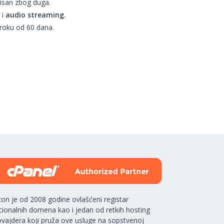
risan zbog duga.
i
audio streaming
.
 roku od 60 dana.
ton je od 2008 godine ovlašćeni registar
cionalnih domena kao i jedan od retkih hosting
ovajdera koji pruža ove usluge na sopstvenoj