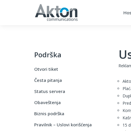
Hos
Us
Podrška
Reklam
Otvori tiket
Česta pitanja
Akto
Plać
Status servera
Dupl
Obaveštenja
Pred
Kori
Biznis podrška
Kašn
Pravilnik – Uslovi korišćenja
15 d