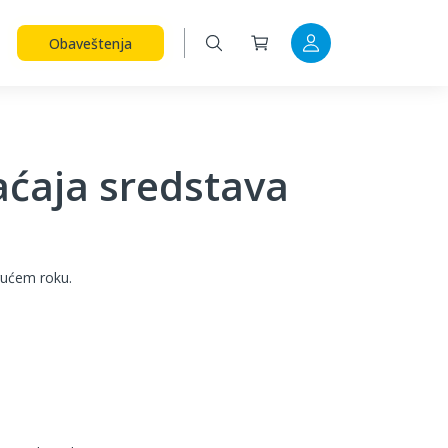
Obaveštenja
aćaja sredstava
gućem roku.