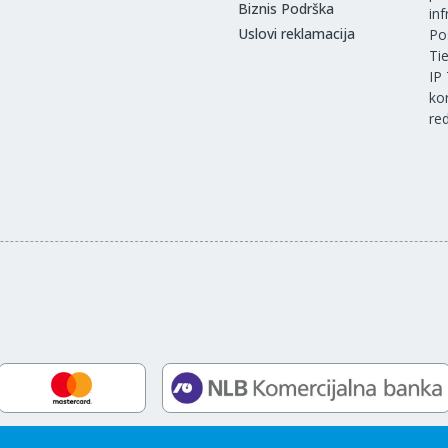
Biznis Podrška
in
Uslovi reklamacija
Po
Ti
IP
ko
re