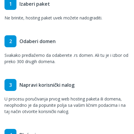
1
Izaberi paket
Ne brinite, hosting paket uvek možete nadograditi.
2
Odaberi domen
Svakako predlažemo da odaberete .rs domen. Ali tu je i izbor od
preko 300 drugih domena.
3
Napravi korisnički nalog
U procesu poručivanja prvog web hosting paketa ili domena,
neophodno je da popunite polja sa vašim ličnim podacima i na
taj način otvorite korisnički nalog.