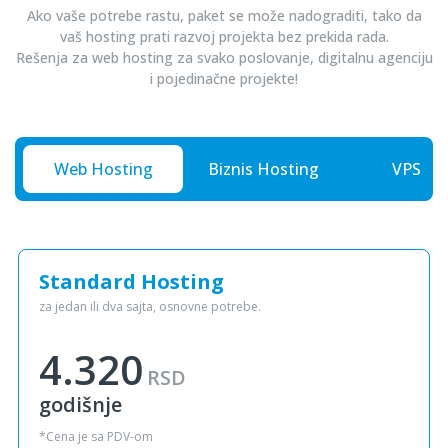
Ako vaše potrebe rastu, paket se može nadograditi, tako da
vaš hosting prati razvoj projekta bez prekida rada.
Rešenja za web hosting za svako poslovanje, digitalnu agenciju
i pojedinačne projekte!
Web Hosting
Biznis Hosting
VPS SS
Standard Hosting
za jedan ili dva sajta, osnovne potrebe.
4.320
RSD
godišnje
*Cena je sa PDV-om