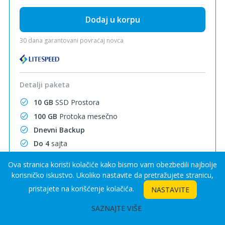
Dodaj u korpu
30 dana garantovani povraćaj novca
Detalji paketa
10 GB
SSD Prostora
mesečno
100 GB
Protoka
Dnevni Backup
Do 4
sajta
3 MySql
Baze
Ova stranica koristi kolačiće kako bismo vam obezbedili najbolje
Email
Neograničeno
korisničko iskustvo. Ukoliko nastavite da pretražujete stranicu,
Pod domeni
Neograničeno
pristajete na korišćenje kolačića.
NASTAVITE
SSL Sertifikati
Besplatno
SAZNAJTE VIŠE
LiteSpeed Cache
CDN
Besplatno 10 GB