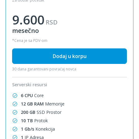
Za dobar početak
9.600
RSD
mesečno
*Cena je sa PDV-om
Dodaj u korpu
30 dana garantovani povraćaj novca
Serverski resursi
6 CPU
Core
12 GB RAM
Memorije
200 GB
SSD Prostor
10 TB
Protok
1 Gb/s
Konekcija
1
IP Adresa