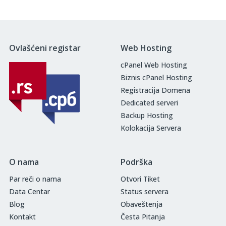
Ovlašćeni registar
Web Hosting
cPanel Web Hosting
Biznis cPanel Hosting
Registracija Domena
Dedicated serveri
Backup Hosting
Kolokacija Servera
O nama
Podrška
Par reči o nama
Otvori Tiket
Data Centar
Status servera
Blog
Obaveštenja
Kontakt
Česta Pitanja