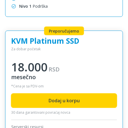
Nivo 1
Podrška
Preporučujemo
KVM Platinum SSD
Za dobar početak
18.000
RSD
mesečno
*Cena je sa PDV-om
Dodaj u korpu
30 dana garantovani povraćaj novca
Serverski resursi