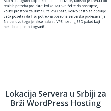
Ako niste sigurni koji paket je najbolji izbor, korisno je krenuti od
realnih potreba projekta: koliko sajtova želite da hostujete,
koliko prostora zauzimaju fajlovi i baza, koliko često se očekuje
veća poseta i da li su potrebna posebna serverska podešavanja.
Na osnovu toga je lakše izabrati VPS hosting SSD paket koji
neće brzo postati ograničenje.
Lokacija Servera u Srbiji za
Brži WordPress Hosting