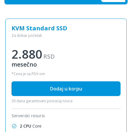
KVM Standard SSD
Za dobar početak
2.880
RSD
mesečno
*Cena je sa PDV-om
Dodaj u korpu
30 dana garantovani povraćaj novca
Serverski resursi
2 CPU
Core