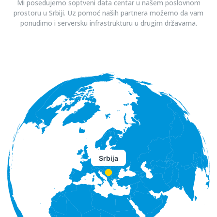
Mi posedujemo soptveni data centar u našem poslovnom
prostoru u Srbiji. Uz pomoć naših partnera možemo da vam
ponudimo i serversku infrastrukturu u drugim državama.