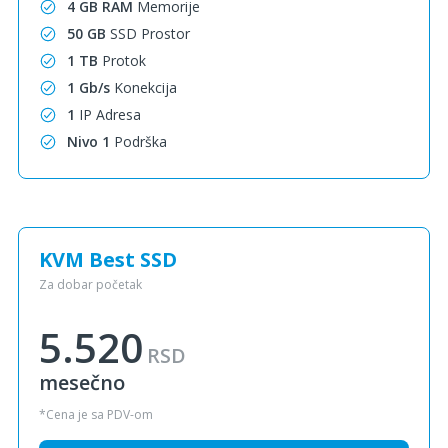
4 GB RAM
Memorije
50 GB
SSD Prostor
1 TB
Protok
1 Gb/s
Konekcija
1
IP Adresa
Nivo 1
Podrška
KVM Best SSD
Za dobar početak
5.520
RSD
mesečno
*Cena je sa PDV-om