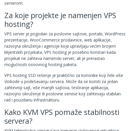
serverom.
Za koje projekte je namenjen VPS
hosting?
VPS server je pogodan za poslovne sajtove, portale, WordPress
prezentacije, WooCommerce prodavnice, web aplikacije,
razvojna okruženja i agencije koje upravljaju većim brojem
klijentskih projekata. VPS hosting je posebno koristan kada
projekat ne zahteva namenski server, ali je prerastao
mogućnosti osnovnog hosting paketa.
VPS hosting SSD rešenje je praktično za korisnike koji žele više
slobode u podešavanju servera. Može da se koristi za jedan
zahtevniji sajt, više manjih sajtova, testiranje aplikacija,
razvojno okruženje ili poslovne servise koji zahtevaju stabilan
rad i pouzdanu infrastrukturu.
Kako KVM VPS pomaže stabilnosti
servera?
KVM tehnologija omogućava kreiranje izolovanog virtuelnog