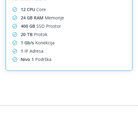
12 CPU
Core
24 GB RAM
Memorije
400 GB
SSD Prostor
20 TB
Protok
1 Gb/s
Konekcija
1
IP Adresa
Nivo 1
Podrška