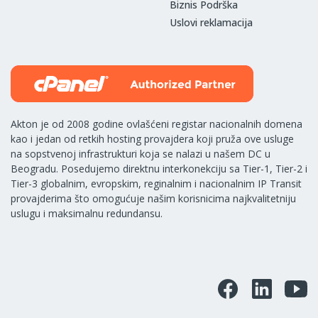
Biznis Podrška
Uslovi reklamacija
Akton je od 2008 godine ovlašćeni registar nacionalnih domena
kao i jedan od retkih hosting provajdera koji pruža ove usluge
na sopstvenoj infrastrukturi koja se nalazi u našem DC u
Beogradu. Posedujemo direktnu interkonekciju sa Tier-1, Tier-2 i
Tier-3 globalnim, evropskim, reginalnim i nacionalnim IP Transit
provajderima što omogućuje našim korisnicima najkvalitetniju
uslugu i maksimalnu redundansu.