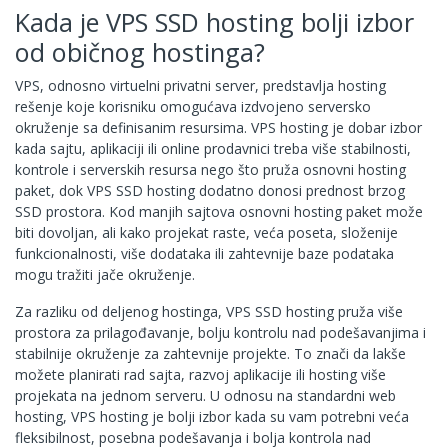
Kada je VPS SSD hosting bolji izbor
od običnog hostinga?
VPS, odnosno virtuelni privatni server, predstavlja hosting
rešenje koje korisniku omogućava izdvojeno serversko
okruženje sa definisanim resursima. VPS hosting je dobar izbor
kada sajtu, aplikaciji ili online prodavnici treba više stabilnosti,
kontrole i serverskih resursa nego što pruža osnovni hosting
paket, dok VPS SSD hosting dodatno donosi prednost brzog
SSD prostora. Kod manjih sajtova osnovni hosting paket može
biti dovoljan, ali kako projekat raste, veća poseta, složenije
funkcionalnosti, više dodataka ili zahtevnije baze podataka
mogu tražiti jače okruženje.
Za razliku od deljenog hostinga, VPS SSD hosting pruža više
prostora za prilagođavanje, bolju kontrolu nad podešavanjima i
stabilnije okruženje za zahtevnije projekte. To znači da lakše
možete planirati rad sajta, razvoj aplikacije ili hosting više
projekata na jednom serveru. U odnosu na standardni web
hosting, VPS hosting je bolji izbor kada su vam potrebni veća
fleksibilnost, posebna podešavanja i bolja kontrola nad