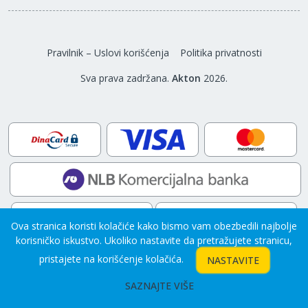
Pravilnik – Uslovi korišćenja
Politika privatnosti
Sva prava zadržana.
Akton
2026.
Ova stranica koristi kolačiće kako bismo vam obezbedili najbolje
korisničko iskustvo. Ukoliko nastavite da pretražujete stranicu,
pristajete na korišćenje kolačića.
NASTAVITE
Developed by
ZeaStim
SAZNAJTE VIŠE