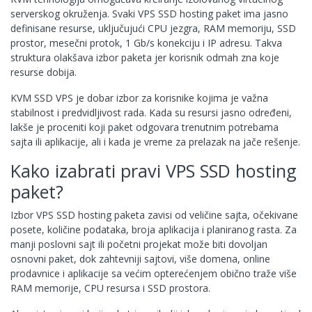
serverskog okruženja. Svaki VPS SSD hosting paket ima jasno
definisane resurse, uključujući CPU jezgra, RAM memoriju, SSD
prostor, mesečni protok, 1 Gb/s konekciju i IP adresu. Takva
struktura olakšava izbor paketa jer korisnik odmah zna koje
resurse dobija.
KVM SSD VPS je dobar izbor za korisnike kojima je važna
stabilnost i predvidljivost rada. Kada su resursi jasno određeni,
lakše je proceniti koji paket odgovara trenutnim potrebama
sajta ili aplikacije, ali i kada je vreme za prelazak na jače rešenje.
Kako izabrati pravi VPS SSD hosting
paket?
Izbor VPS SSD hosting paketa zavisi od veličine sajta, očekivane
posete, količine podataka, broja aplikacija i planiranog rasta. Za
manji poslovni sajt ili početni projekat može biti dovoljan
osnovni paket, dok zahtevniji sajtovi, više domena, online
prodavnice i aplikacije sa većim opterećenjem obično traže više
RAM memorije, CPU resursa i SSD prostora.