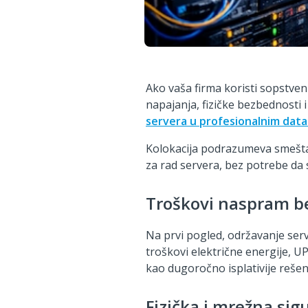
Ako vaša firma koristi sopstve
napajanja, fizičke bezbednosti 
servera u profesionalnim data
Kolokacija podrazumeva smešta
za rad servera, bez potrebe da 
Troškovi naspram be
Na prvi pogled, održavanje ser
troškovi električne energije, UP
kao dugoročno isplativije rešen
Fizička i mrežna sig