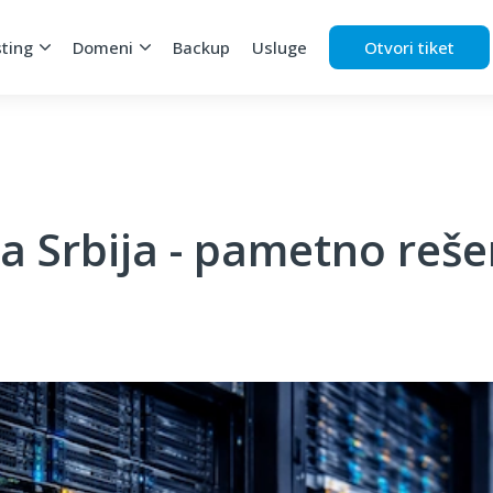
ting
Domeni
Backup
Usluge
Otvori tiket
ra Srbija - pametno reš