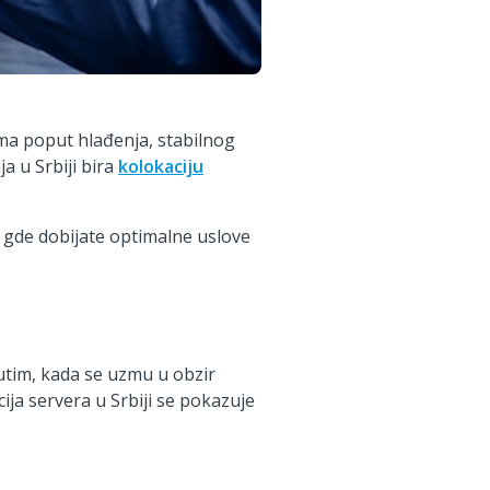
ima poput hlađenja, stabilnog
a u Srbiji bira
kolokaciju
 gde dobijate optimalne uslove
utim, kada se uzmu u obzir
cija servera u Srbiji se pokazuje