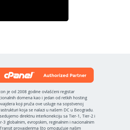
ton je od 2008 godine ovlašćeni registar
cionalnih domena kao i jedan od retkih hosting
ovajdera koji pruža ove usluge na sopstvenoj
frastrukturi koja se nalazi u našem DC u Beogradu.
sedujemo direktnu interkonekciju sa Tier-1, Tier-2 i
er-3 globalnim, evropskim, reginalnim i nacionalnim
 Transit provajderima što omogućuje našim