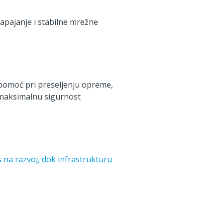
apajanje i stabilne mrežne
pomoć pri preseljenju opreme,
z maksimalnu sigurnost
 na razvoj, dok infrastrukturu