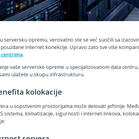
nu serversku opremu, verovatno ste se već suočili sa izazov
i pouzdane internet konekcije. Upravo zato sve više kompanij
 centrima
.
nje vaše serverske opreme u specijalizovanom data centru,
sami ulažete u skupu infrastrukturu.
nefita kolokacije
vera u sopstvenim prostorijama može delovati jeftinije. Međ
S sistema, klimatizacije, sigurnosti i internet linkova, koloka
je.
urnost servera