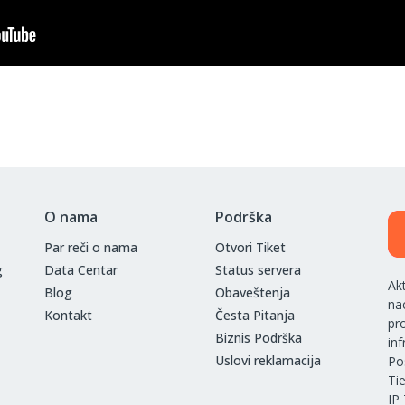
O nama
Podrška
Par reči o nama
Otvori Tiket
g
Data Centar
Status servera
Ak
Blog
Obaveštenja
na
Kontakt
Česta Pitanja
pr
Biznis Podrška
in
Uslovi reklamacija
Po
Ti
IP