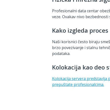
Profesionalni data centar obez
veze. Ovakav nivo bezbednosti s
Kako izgleda proces
Naši korisnici često biraju sme
brzo povezivanje i stalnu tehn
podataka.
Kolokacija kao deo s
Kolokacija servera predstavlja
prepuštate profesionalcima.