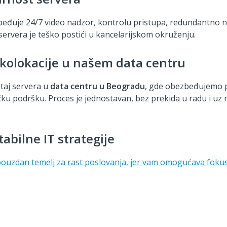
beđuje 24/7 video nadzor, kontrolu pristupa, redundantno n
ervera je teško postići u kancelarijskom okruženju.
 kolokacije u našem data centru
štaj servera u
data centru u Beogradu
, gde obezbeđujemo 
ičku podršku. Proces je jednostavan, bez prekida u radu i u
tabilne IT strategije
 pouzdan temelj za rast poslovanja, jer vam omogućava fokus