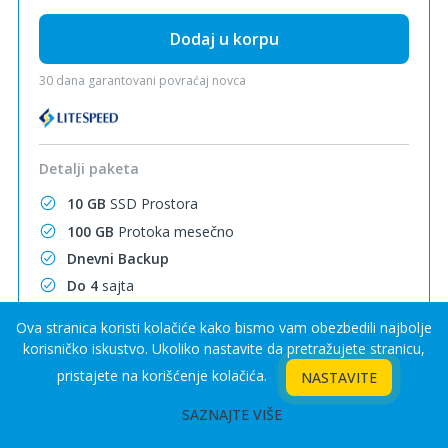
Dodaj u korpu
30 dana garantovani povraćaj novca
Detalji paketa
10 GB
SSD Prostora
mesečno
100 GB
Protoka
Dnevni Backup
Do 4
sajta
3 MySql
Baze
Ova stranica koristi kolačiće kako bismo vam obezbedili najbolje
Email
Neograničeno
korisničko iskustvo. Ukoliko nastavite da pretražujete stranicu,
Pod domeni
Neograničeno
pristajete na korišćenje kolačića.
NASTAVITE
SSL Sertifikati
Besplatno
SAZNAJTE VIŠE
LiteSpeed Cache
CDN
Besplatno 10 GB