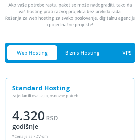
Ako vaše potrebe rastu, paket se može nadograditi, tako da
vaš hosting prati razvoj projekta bez prekida rada.
Rešenja za web hosting za svako poslovanje, digitalnu agenciju
i pojedinačne projekte!
Web Hosting
Biznis Hosting
VPS SS
Standard Hosting
za jedan ili dva sajta, osnovne potrebe.
4.320
RSD
godišnje
*Cena je sa PDV-om