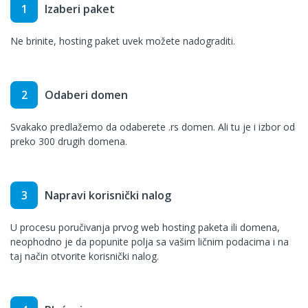
1
Izaberi paket
Ne brinite, hosting paket uvek možete nadograditi.
2
Odaberi domen
Svakako predlažemo da odaberete .rs domen. Ali tu je i izbor od
preko 300 drugih domena.
3
Napravi korisnički nalog
U procesu poručivanja prvog web hosting paketa ili domena,
neophodno je da popunite polja sa vašim ličnim podacima i na
taj način otvorite korisnički nalog.